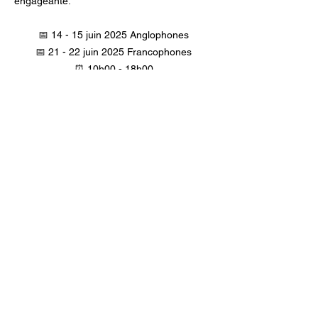
engageante.
📅 14 - 15 juin 2025 Anglophones
📅 21 - 22 juin 2025 Francophones
⏰ 10h00 - 18h00
📍 7 Rue Ferdinand Hodler, 1207 Genève
Investissement:
320 CHF (100 CHF à régler lors de
l'inscription pour réserver votre place.)
Que faut-il apporter ? :
* Stylo et bloc-notes si vous souhaitez
prendre des notes.
* Pantoufles et/ou chaussettes d'hiver.
* Habillez-vous confortablement.
* Des collations seront disponibles pendant
les pauses, mais apportez des repas
pratiques comme des salades/sandwichs…