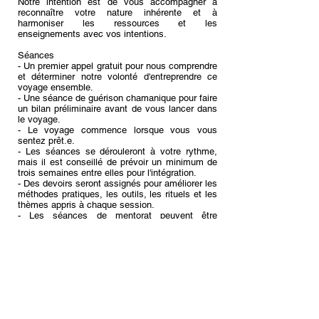
Notre intention est de vous accompagner à
reconnaître votre nature inhérente et à
harmoniser les ressources et les
enseignements avec vos intentions.
Séances ​​
- Un premier appel gratuit pour nous comprendre
et déterminer notre volonté d'entreprendre ce
voyage ensemble.
- Une séance de guérison chamanique pour faire
un bilan préliminaire avant de vous lancer dans
le voyage.
- Le voyage commence lorsque vous vous
sentez prêt.e.
- Les séances se dérouleront à votre rythme,
mais il est conseillé de prévoir un minimum de
trois semaines entre elles pour l'intégration.
- Des devoirs seront assignés pour améliorer les
méthodes pratiques, les outils, les rituels et les
thèmes appris à chaque session.
- Les séances de mentorat peuvent être
menées via Zoom selon vos préférences.
Cependant, certaines séances en présentiel
sont fortement recommandées pour mettre en
pratique les outils et techniques.
- Le parcours de transformation nécessite de la
flexibilité et une volonté d'apprendre et de
pratiquer ; ainsi, les séances de mentorat ne
sont pas liées par des horaires rigides ou des
techniques standardisées. Au lieu de cela, des